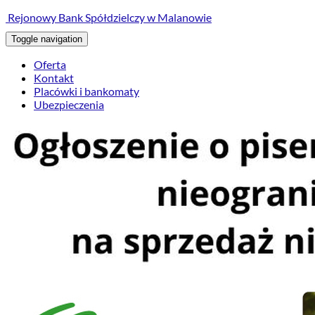
treści
Rejonowy Bank Spółdzielczy w Malanowie
Toggle navigation
Oferta
Kontakt
Placówki i bankomaty
Ubezpieczenia