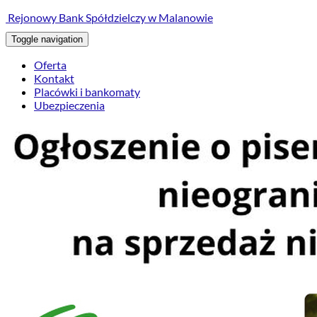
treści
Rejonowy Bank Spółdzielczy w Malanowie
Toggle navigation
Oferta
Kontakt
Placówki i bankomaty
Ubezpieczenia