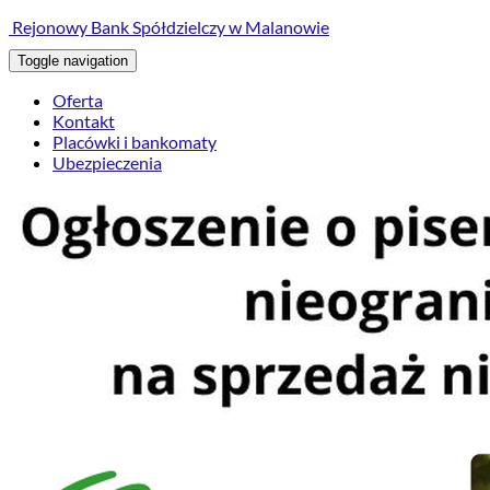
treści
Rejonowy Bank Spółdzielczy w Malanowie
Toggle navigation
Oferta
Kontakt
Placówki i bankomaty
Ubezpieczenia