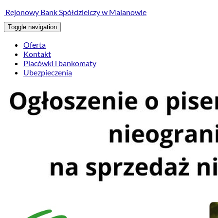
treści
Rejonowy Bank Spółdzielczy w Malanowie
Toggle navigation
Oferta
Kontakt
Placówki i bankomaty
Ubezpieczenia