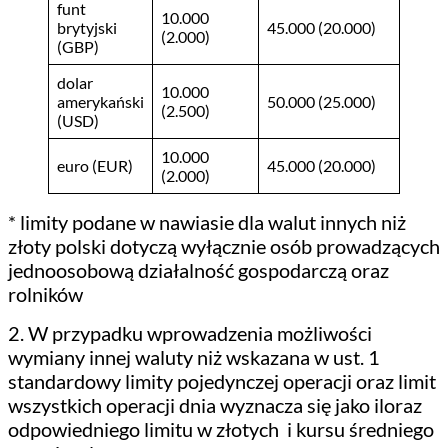
funt
10.000
brytyjski
45.000 (20.000)
(2.000)
(GBP)
dolar
10.000
amerykański
50.000 (25.000)
(2.500)
(USD)
10.000
euro (EUR)
45.000 (20.000)
(2.000)
* limity podane w nawiasie dla walut innych niż
złoty polski dotyczą wyłącznie osób prowadzących
jednoosobową działalność gospodarczą oraz
rolników
2. W przypadku wprowadzenia możliwości
wymiany innej waluty niż wskazana w ust. 1
standardowy limity pojedynczej operacji oraz limit
wszystkich operacji dnia wyznacza się jako iloraz
odpowiedniego limitu w złotych i kursu średniego