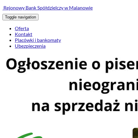
treści
Rejonowy Bank Spółdzielczy w Malanowie
Toggle navigation
Oferta
Kontakt
Placówki i bankomaty
Ubezpieczenia