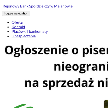
treści
Rejonowy Bank Spółdzielczy w Malanowie
Toggle navigation
Oferta
Kontakt
Placówki i bankomaty
Ubezpieczenia