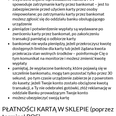
spowoduje zatrzymanie karty przez bankomat – jest to
zabezpieczenie przed użyciem karty przez osoby
niepowołane; po zatrzymaniu karty przez bankomat
możesz zgłosić się do oddziału banku obsługującego
urządzenie
pieniądze i potwierdzenie wypłaty są wydawane po
zwróceniu karty przez bankomat, po zakończeniu
transakcji pamiętaj o odbiorze karty
bankomat nie wyda pieniędzy, jeżeli przekroczysz kwotę
dostępnych limitów dla karty lub jeżeli żądana kwota
przekracza stan wolnych środków – poinformuje Cię o
tym komunikat na monitorze i możesz zmienić kwotę
wypłaty
pamiętaj, że wypłacone banknoty, które pojawią się w
szczelinie bankomatu, mogą tam pozostać tylko przez 30
sekund, po tym czasie urządzenie zabierze je z powrotem
do kasety; jeżeli Twoje konto zostało obciążone kwotą
transakcji, a Ty nie odebrałeś gotówki, złóż reklamację w
oddziale Banku prowadzącym Twoje konto
możesz ubezpieczyć swoją kartę
PŁATNOŚCI KARTĄ W SKLEPIE (poprzez