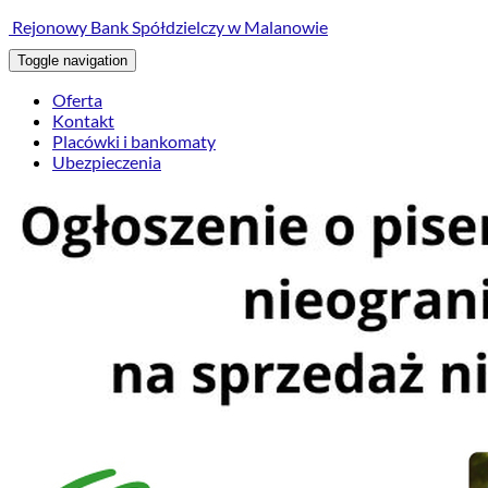
treści
Rejonowy Bank Spółdzielczy w Malanowie
Toggle navigation
Oferta
Kontakt
Placówki i bankomaty
Ubezpieczenia