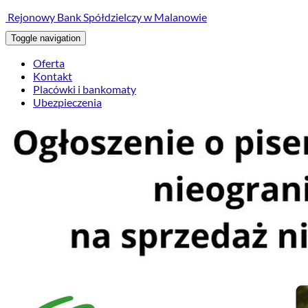
treści
Rejonowy Bank Spółdzielczy w Malanowie
Toggle navigation
Oferta
Kontakt
Placówki i bankomaty
Ubezpieczenia