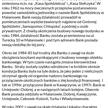
zmieniona m.in. na: „Kasa Spółdzielcza” i „Kasa Stefczyka”. W
roku 1962 na mocy ówczesnych przepisów postanowiono
powołać samodzielną jednostkę o nazwie Bank Spółdzielczy w
Malanowie. Bank swoją działalność prowadził w
pomieszczeniach wydzierżawionych najpierw od Gminnej
Spółdzielni „Samopomoc Chłopska”, a później u osób
prywatnych. Z chwilą ukończenia budowy nowego budynku w
roku 1984, działalność Banku została przeniesiona na ul.
Turecką 10 w Malanowie i pod tym adresem Bank posiada
swoją siedzibę do tej pory .
Okres lat 1984-85 był trudny dla Banku z uwagi na duże
obciążenia kosztami wynikającymi z budowy nowego obiektu
bankowego. W tym czasie nastąpiła zmiana kierownictwa
Banku. Straty zostały szybko odrobione i w krótkim okresie
kondycja Banku była na tyle dobra, że jako jeden z nielicznych
otrzymał zgodę od organów nadzoru bankowego na
przyłączenie okolicznych banków o złej kondycji finansowej. I
tak w 1996r. przyłączono Bank w Kawęczynie, w 1997r. Bank w
Uniejowie i Dobrej, a w następnych latach kolejne. Obecnie
Bank posiada oddziały w Malanowie, Dobrej, Kawęczynie,
Uniejowie, Cekowie-Kolonii, Turku i Władysławowie.
W roku 2001 z uwagi na skalę działania i lokalny charakter