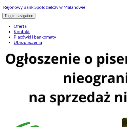
treści
Rejonowy Bank Spółdzielczy w Malanowie
Toggle navigation
Oferta
Kontakt
Placówki i bankomaty
Ubezpieczenia