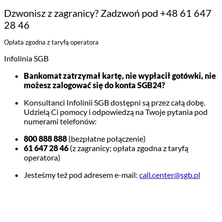
Dzwonisz z zagranicy? Zadzwoń pod +48 61 647
28 46
Opłata zgodna z taryfą operatora
Infolinia SGB
Bankomat zatrzymał kartę, nie wypłacił gotówki, nie
możesz zalogować się do konta SGB24?
Konsultanci Infolinii SGB dostępni są przez całą dobę.
Udzielą Ci pomocy i odpowiedzą na Twoje pytania pod
numerami telefonów:
800 888 888
(bezpłatne połączenie)
61 647 28 46
(z zagranicy; opłata zgodna z taryfą
operatora)
Jesteśmy też pod adresem e-mail:
call.center@sgb.pl
PRZYDATNE INFORMACJE