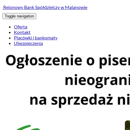
treści
Rejonowy Bank Spółdzielczy w Malanowie
Toggle navigation
Oferta
Kontakt
Placówki i bankomaty
Ubezpieczenia