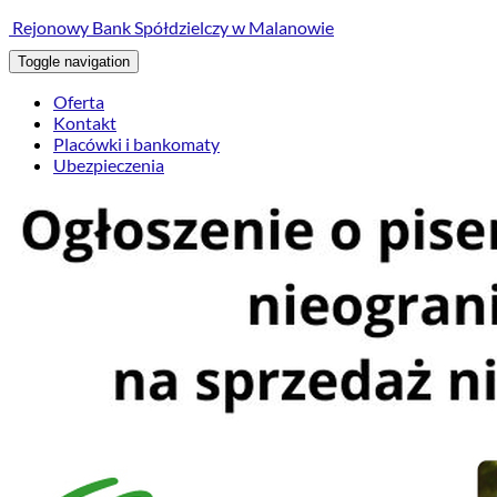
treści
Rejonowy Bank Spółdzielczy w Malanowie
Toggle navigation
Oferta
Kontakt
Placówki i bankomaty
Ubezpieczenia