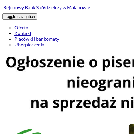
treści
Rejonowy Bank Spółdzielczy w Malanowie
Toggle navigation
Oferta
Kontakt
Placówki i bankomaty
Ubezpieczenia