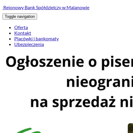
treści
Rejonowy Bank Spółdzielczy w Malanowie
Toggle navigation
Oferta
Kontakt
Placówki i bankomaty
Ubezpieczenia