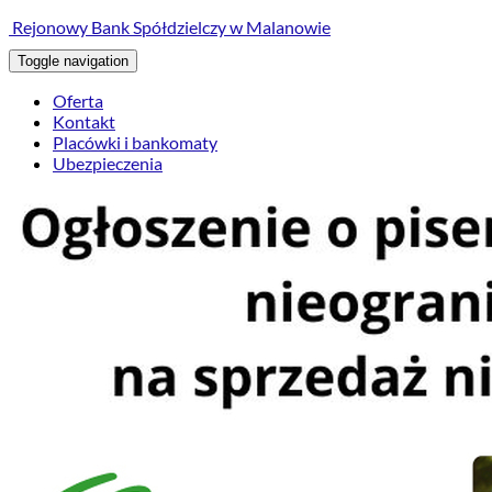
treści
Rejonowy Bank Spółdzielczy w Malanowie
Toggle navigation
Oferta
Kontakt
Placówki i bankomaty
Ubezpieczenia