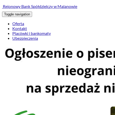
treści
Rejonowy Bank Spółdzielczy w Malanowie
Toggle navigation
Oferta
Kontakt
Placówki i bankomaty
Ubezpieczenia