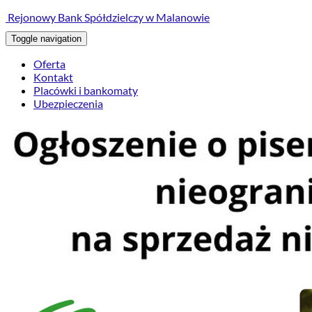
treści
Rejonowy Bank Spółdzielczy w Malanowie
Toggle navigation
Oferta
Kontakt
Placówki i bankomaty
Ubezpieczenia