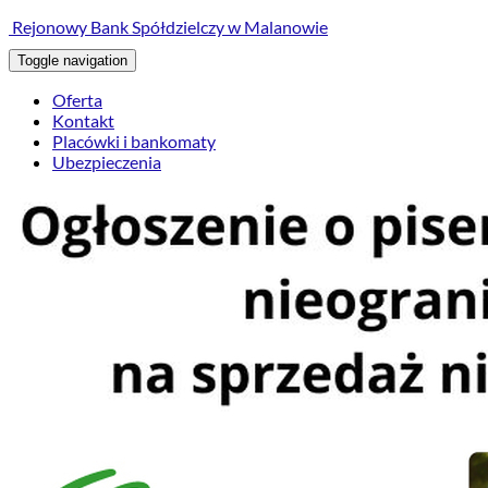
treści
Rejonowy Bank Spółdzielczy w Malanowie
Toggle navigation
Oferta
Kontakt
Placówki i bankomaty
Ubezpieczenia