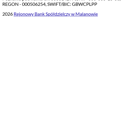
REGON - 000506254, SWIFT/BIC: GBWCPLPP
2026
Rejonowy Bank Spółdzielczy w Malanowie