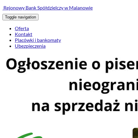
treści
Rejonowy Bank Spółdzielczy w Malanowie
Toggle navigation
Oferta
Kontakt
Placówki i bankomaty
Ubezpieczenia