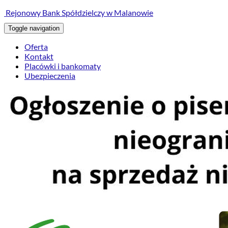
treści
Rejonowy Bank Spółdzielczy w Malanowie
Toggle navigation
Oferta
Kontakt
Placówki i bankomaty
Ubezpieczenia