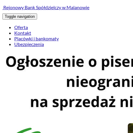
treści
Rejonowy Bank Spółdzielczy w Malanowie
Toggle navigation
Oferta
Kontakt
Placówki i bankomaty
Ubezpieczenia