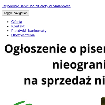
treści
Rejonowy Bank Spółdzielczy w Malanowie
Toggle navigation
Oferta
Kontakt
Placówki i bankomaty
Ubezpieczenia