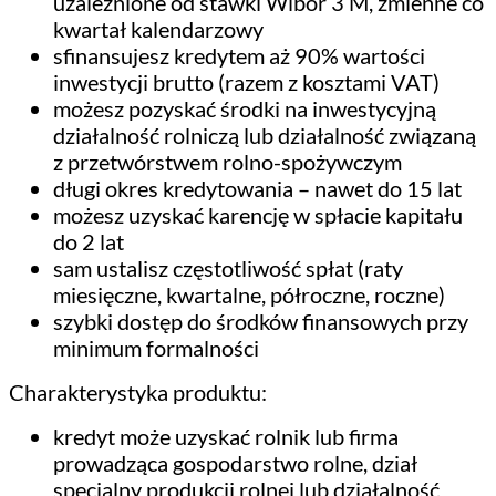
uzależnione od stawki Wibor 3 M, zmienne co
kwartał kalendarzowy
sfinansujesz kredytem aż 90% wartości
inwestycji brutto (razem z kosztami VAT)
możesz pozyskać środki na inwestycyjną
działalność rolniczą lub działalność związaną
z przetwórstwem rolno-spożywczym
długi okres kredytowania – nawet do 15 lat
możesz uzyskać karencję w spłacie kapitału
do 2 lat
sam ustalisz częstotliwość spłat (raty
miesięczne, kwartalne, półroczne, roczne)
szybki dostęp do środków finansowych przy
minimum formalności
Charakterystyka produktu:
kredyt może uzyskać rolnik lub firma
prowadząca gospodarstwo rolne, dział
specjalny produkcji rolnej lub działalność