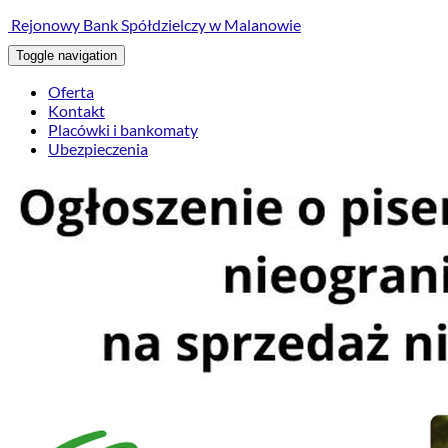
treści
Rejonowy Bank Spółdzielczy w Malanowie
Toggle navigation
Oferta
Kontakt
Placówki i bankomaty
Ubezpieczenia