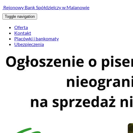
treści
Rejonowy Bank Spółdzielczy w Malanowie
Toggle navigation
Oferta
Kontakt
Placówki i bankomaty
Ubezpieczenia