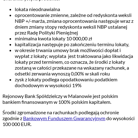
lokata nieodnawialna
oprocentowanie zmienne, zależne od redyskonta weksli
NBP +/-marża, zmiana oprocentowania następuje wraz z
dniem zmiany stopy redyskonta weksli NBP ustalanej
przez Radę Polityki Pieniężnej
minimalna kwota lokaty 10 000,00 zł
kapitalizacja następuje po zakończeniu terminu lokaty,
w okresie trwania umowy brak możliwości dopłat i
wypłat z lokaty; wypłata jest traktowana jako likwidacja
lokaty przed terminem, co oznacza, że środki z lokaty
zostaną w całości przekazane na wskazany rachunek, a
odsetki zerwania wynoszą 0,00% w skali roku
zysk z lokaty podlega opodatkowaniu podatkiem
dochodowym w wysokości 19%
Rejonowy Bank Spółdzielczy w Malanowie jest polskim
bankiem finansowanym w 100% polskim kapitałem.
Środki zgromadzone na rachunkach podlegają ochronie
zgodnie z
Bankowym Funduszem Gwarancyjnym
do wysokości
100 000 EUR.