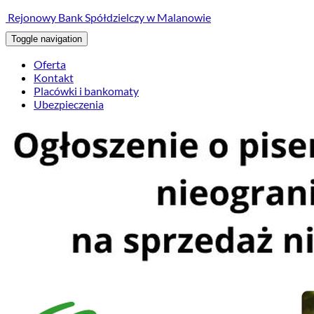
treści
Rejonowy Bank Spółdzielczy w Malanowie
Toggle navigation
Oferta
Kontakt
Placówki i bankomaty
Ubezpieczenia