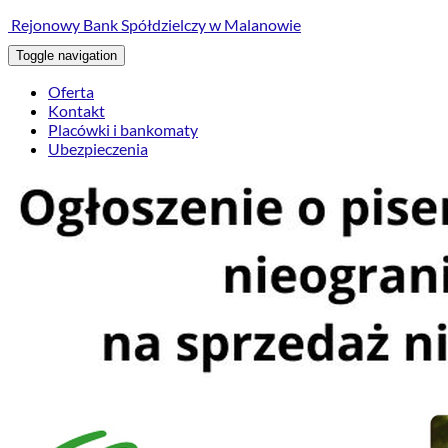
treści
Rejonowy Bank Spółdzielczy w Malanowie
Toggle navigation
Oferta
Kontakt
Placówki i bankomaty
Ubezpieczenia