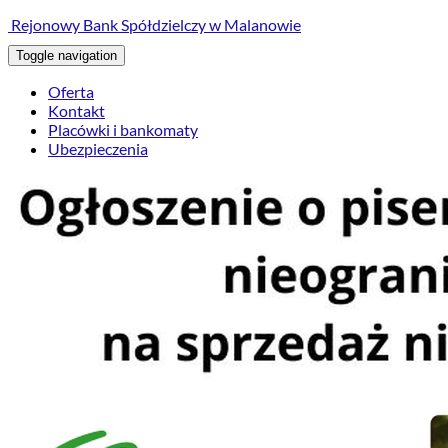
treści
Rejonowy Bank Spółdzielczy w Malanowie
Toggle navigation
Oferta
Kontakt
Placówki i bankomaty
Ubezpieczenia