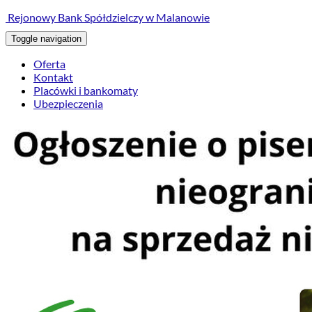
treści
Rejonowy Bank Spółdzielczy w Malanowie
Toggle navigation
Oferta
Kontakt
Placówki i bankomaty
Ubezpieczenia