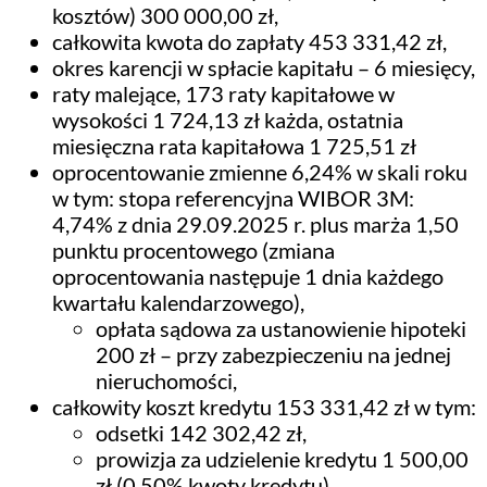
kosztów) 300 000,00 zł,
całkowita kwota do zapłaty 453 331,42 zł,
okres karencji w spłacie kapitału – 6 miesięcy,
raty malejące, 173 raty kapitałowe w
wysokości 1 724,13 zł każda, ostatnia
miesięczna rata kapitałowa 1 725,51 zł
oprocentowanie zmienne 6,24% w skali roku
w tym: stopa referencyjna WIBOR 3M:
4,74% z dnia 29.09.2025 r. plus marża 1,50
punktu procentowego (zmiana
oprocentowania następuje 1 dnia każdego
kwartału kalendarzowego),
opłata sądowa za ustanowienie hipoteki
200 zł – przy zabezpieczeniu na jednej
nieruchomości,
całkowity koszt kredytu 153 331,42 zł w tym:
odsetki 142 302,42 zł,
prowizja za udzielenie kredytu 1 500,00
zł (0,50% kwoty kredytu),