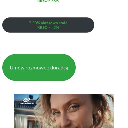
RRSO
6
,
88
%
7,5
0% okresowo stałe
RRSO
7,82
%
Umów rozmowę z doradcą