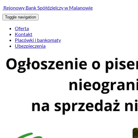
treści
Rejonowy Bank Spółdzielczy w Malanowie
Toggle navigation
Oferta
Kontakt
Placówki i bankomaty
Ubezpieczenia