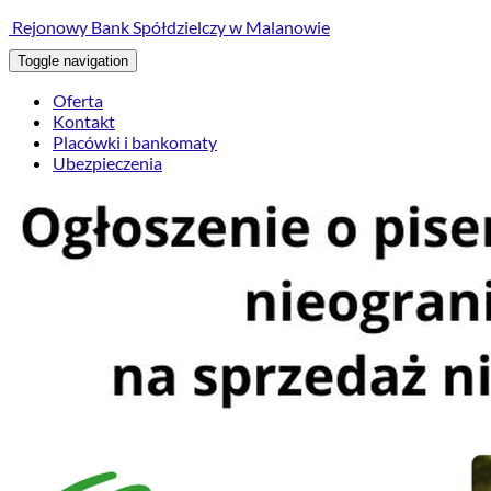
treści
Rejonowy Bank Spółdzielczy w Malanowie
Toggle navigation
Oferta
Kontakt
Placówki i bankomaty
Ubezpieczenia