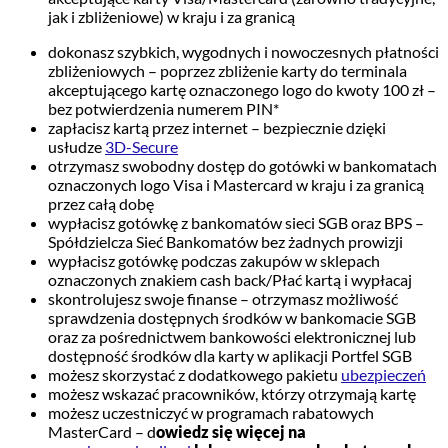
jak i zbliżeniowe) w kraju i za granicą
dokonasz szybkich, wygodnych i nowoczesnych płatności
zbliżeniowych – poprzez zbliżenie karty do terminala
akceptującego kartę oznaczonego logo do kwoty 100 zł –
bez potwierdzenia numerem PIN*
zapłacisz kartą przez internet – bezpiecznie dzięki
usłudze
3D-Secure
otrzymasz swobodny dostęp do gotówki w bankomatach
oznaczonych logo Visa i Mastercard w kraju i za granicą
przez całą dobę
wypłacisz gotówkę z bankomatów sieci SGB oraz BPS –
Spółdzielcza Sieć Bankomatów bez żadnych prowizji
wypłacisz gotówkę podczas zakupów w sklepach
oznaczonych znakiem cash back/Płać kartą i wypłacaj
skontrolujesz swoje finanse – otrzymasz możliwość
sprawdzenia dostępnych środków w bankomacie SGB
oraz za pośrednictwem bankowości elektronicznej lub
dostępność środków dla karty w aplikacji Portfel SGB
możesz skorzystać z dodatkowego pakietu
ubezpieczeń
możesz wskazać pracowników, którzy otrzymają kartę
możesz uczestniczyć w programach rabatowych
MasterCard – d
owiedz się więcej na