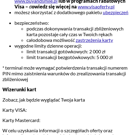
www.buyandsmile.pl
lub w programach rabatowych
Visa –
d
owiedz się więcej na
www.visaoferty.pl
możesz skorzystać z dodatkowego pakietu
ubezpieczeń
bezpieczeństwo:
podczas dokonywania transakcji zbliżeniowych
karta pozostaje cały czas w Twoich rękach
całodobowa możliwość
zastrzeżenia karty
wygodne limity dzienne operacji:
limit transakcji gotówkowych: 2 000 zł
limit transakcji bezgotówkowych: 5 000 zł
* terminal może wymagać potwierdzenia transakcji numerem
PIN mimo zaistnienia warunków do zrealizowania transakcji
zbliżeniowej
Wizerunki kart
Zobacz, jak będzie wyglądać Twoja karta
Karty VISA:
Karty Mastercard:
W celu uzyskania informacji o szczegółach oferty oraz