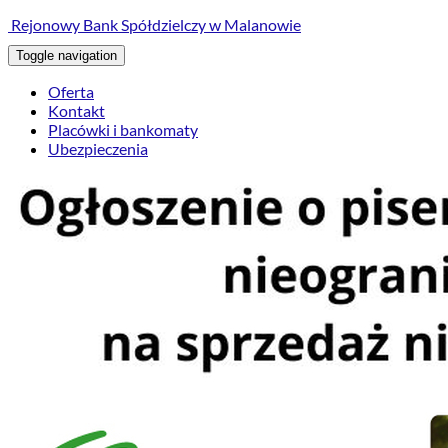
treści
Rejonowy Bank Spółdzielczy w Malanowie
Toggle navigation
Oferta
Kontakt
Placówki i bankomaty
Ubezpieczenia