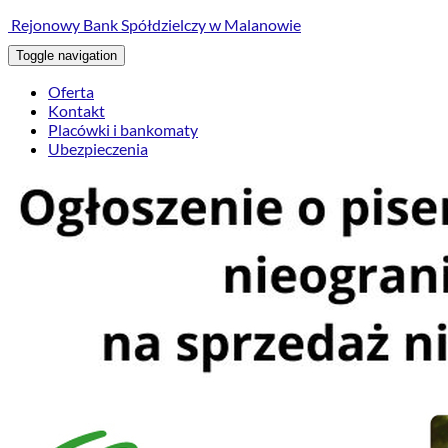
treści
Rejonowy Bank Spółdzielczy w Malanowie
Toggle navigation
Oferta
Kontakt
Placówki i bankomaty
Ubezpieczenia