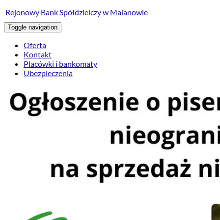
treści
Rejonowy Bank Spółdzielczy w Malanowie
Toggle navigation
Oferta
Kontakt
Placówki i bankomaty
Ubezpieczenia