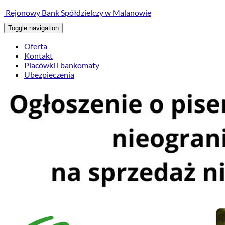
treści
Rejonowy Bank Spółdzielczy w Malanowie
Toggle navigation
Oferta
Kontakt
Placówki i bankomaty
Ubezpieczenia