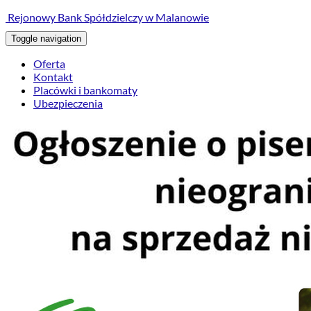
treści
Rejonowy Bank Spółdzielczy w Malanowie
Toggle navigation
Oferta
Kontakt
Placówki i bankomaty
Ubezpieczenia