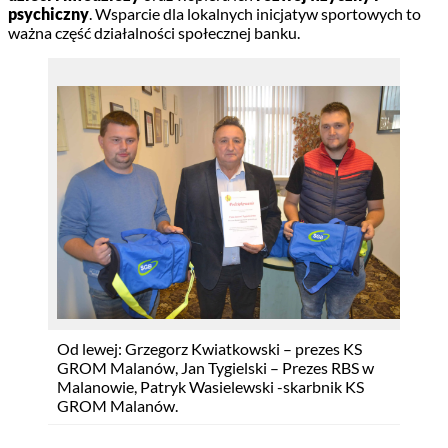
psychiczny
. Wsparcie dla lokalnych inicjatyw sportowych to
ważna część działalności społecznej banku.
Od lewej: Grzegorz Kwiatkowski – prezes KS
Od 
GROM Malanów, Jan Tygielski – Prezes RBS w
Jan
Malanowie, Patryk Wasielewski -skarbnik KS
Gło
GROM Malanów.