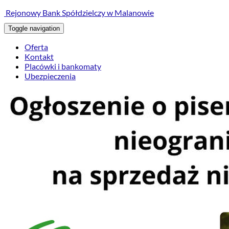
treści
Rejonowy Bank Spółdzielczy w Malanowie
Toggle navigation
Oferta
Kontakt
Placówki i bankomaty
Ubezpieczenia