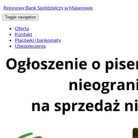
treści
Rejonowy Bank Spółdzielczy w Malanowie
Toggle navigation
Oferta
Kontakt
Placówki i bankomaty
Ubezpieczenia