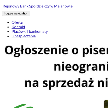
treści
Rejonowy Bank Spółdzielczy w Malanowie
Toggle navigation
Oferta
Kontakt
Placówki i bankomaty
Ubezpieczenia