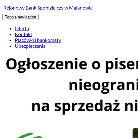
treści
Rejonowy Bank Spółdzielczy w Malanowie
Toggle navigation
Oferta
Kontakt
Placówki i bankomaty
Ubezpieczenia