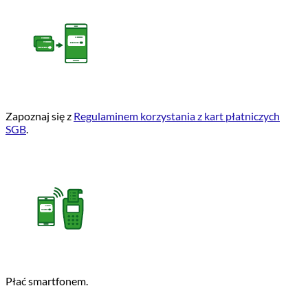
Zapoznaj się z
Regulaminem korzystania z kart płatniczych
SGB
.
Płać smartfonem.