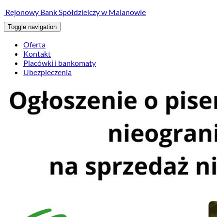
treści
Rejonowy Bank Spółdzielczy w Malanowie
Toggle navigation
Oferta
Kontakt
Placówki i bankomaty
Ubezpieczenia