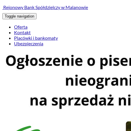
treści
Rejonowy Bank Spółdzielczy w Malanowie
Toggle navigation
Oferta
Kontakt
Placówki i bankomaty
Ubezpieczenia