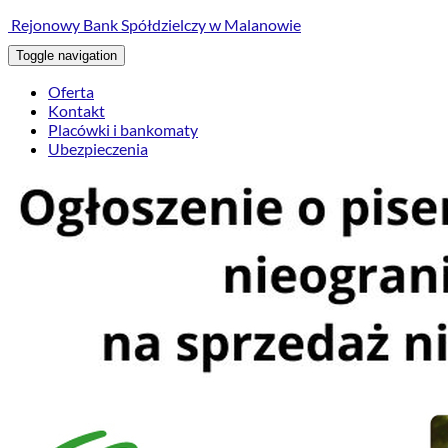
treści
Rejonowy Bank Spółdzielczy w Malanowie
Toggle navigation
Oferta
Kontakt
Placówki i bankomaty
Ubezpieczenia