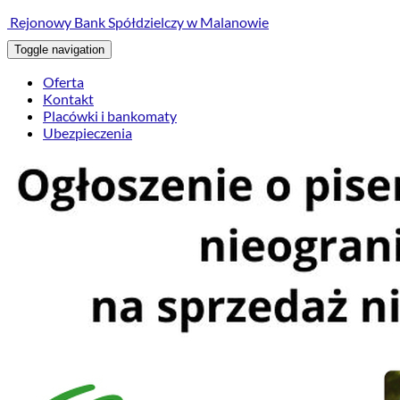
treści
Rejonowy Bank Spółdzielczy w Malanowie
Toggle navigation
Oferta
Kontakt
Placówki i bankomaty
Ubezpieczenia