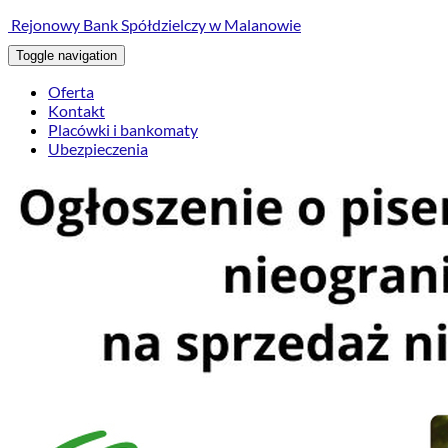
treści
Rejonowy Bank Spółdzielczy w Malanowie
Toggle navigation
Oferta
Kontakt
Placówki i bankomaty
Ubezpieczenia