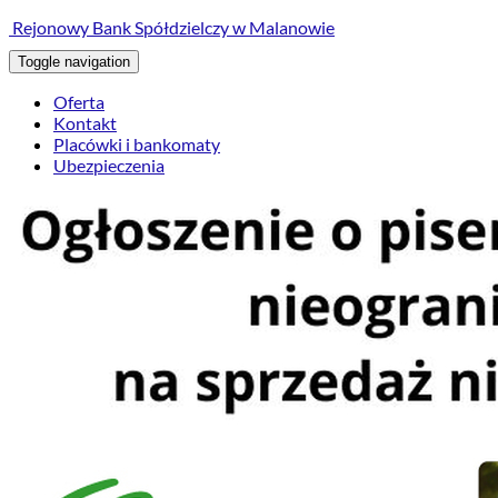
treści
Rejonowy Bank Spółdzielczy w Malanowie
Toggle navigation
Oferta
Kontakt
Placówki i bankomaty
Ubezpieczenia