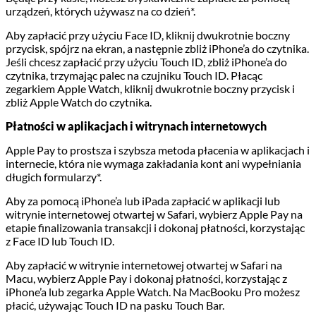
urządzeń, których używasz na co dzień*.
Aby zapłacić przy użyciu Face ID, kliknij dwukrotnie boczny
przycisk, spójrz na ekran, a następnie zbliż iPhone’a do czytnika.
Jeśli chcesz zapłacić przy użyciu Touch ID, zbliż iPhone’a do
czytnika, trzymając palec na czujniku Touch ID. Płacąc
zegarkiem Apple Watch, kliknij dwukrotnie boczny przycisk i
zbliż Apple Watch do czytnika.
Płatności w aplikacjach i witrynach internetowych
Apple Pay to prostsza i szybsza metoda płacenia w aplikacjach i
internecie, która nie wymaga zakładania kont ani wypełniania
długich formularzy*.
Aby za pomocą iPhone’a lub iPada zapłacić w aplikacji lub
witrynie internetowej otwartej w Safari, wybierz Apple Pay na
etapie finalizowania transakcji i dokonaj płatności, korzystając
z Face ID lub Touch ID.
Aby zapłacić w witrynie internetowej otwartej w Safari na
Macu, wybierz Apple Pay i dokonaj płatności, korzystając z
iPhone’a lub zegarka Apple Watch. Na MacBooku Pro możesz
płacić, używając Touch ID na pasku Touch Bar.