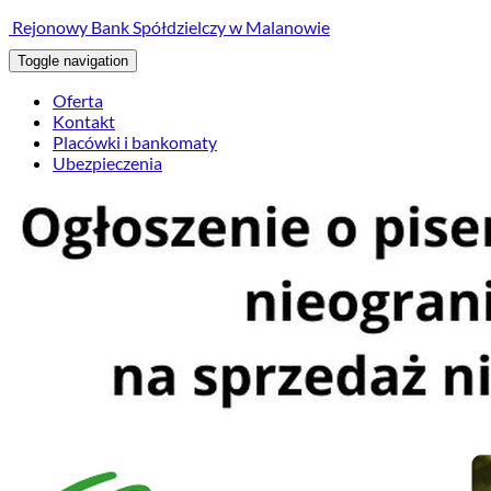
treści
Rejonowy Bank Spółdzielczy w Malanowie
Toggle navigation
Oferta
Kontakt
Placówki i bankomaty
Ubezpieczenia