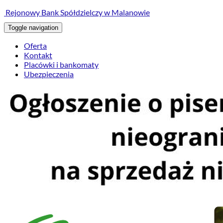
treści
Rejonowy Bank Spółdzielczy w Malanowie
Toggle navigation
Oferta
Kontakt
Placówki i bankomaty
Ubezpieczenia